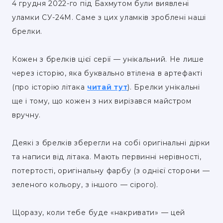
4 грудня 2022-го під Бахмутом були виявлені
уламки СУ-24M. Саме з цих уламків зроблені наші
брелки.
Кожен з брелків цієї серії — унікальний. Не лише
через історію, яка буквально втілена в артефакті
(про історію літака
читай тут
). Брелки унікальні
ще і тому, що кожен з них вирізався майстром
вручну.
Деякі з брелків зберегли на собі оригінальні дірки
та написи від літака. Мають первинні нерівності,
потертості, оригінальну фарбу (з однієї сторони —
зеленого кольору, з іншого — сірого).
Щоразу, коли тебе буде «накривати» — цей