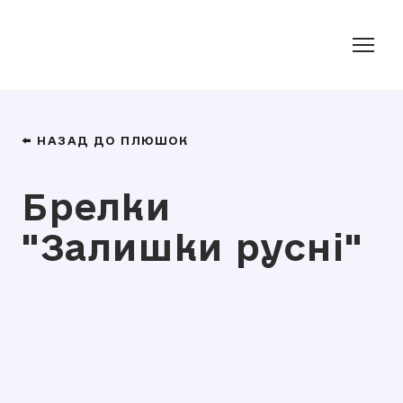
⬅️ НАЗАД ДО ПЛЮШОК
Брелки
"Залишки русні"