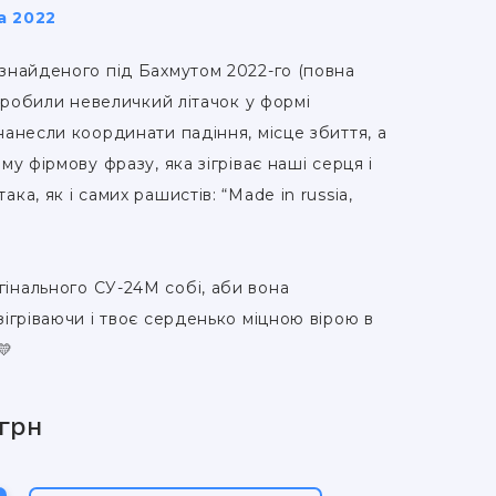
а 2022
 знайденого під Бахмутом 2022-го (повна
 зробили невеличкий літачок у формі
 нанесли координати падіння, місце збиття, а
аму фірмову фразу, яка зігріває наші серця і
ака, як і самих рашистів: “Made in russia,
гінального СУ-24M собі, аби вона
зігріваючи і твоє серденько міцною вірою в
💛
 грн