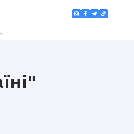
с
їні"