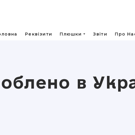
оловна
Реквізити
Плюшки
Звіти
Про На
облено в Укра