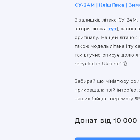
СУ-24М | Кліщіївка | Зим
З залишків літака СУ-24M,
історія літака
тут
), хлопці
оригіналу. На цей літачок
також модель літака і ту с
так влучно описує долю літ
recycled in Ukraine”.👌
Забирай цю мініатюру ори
прикрашала твій інтер’єр, 
наших бійців і перемогу!💙
Донат від 10 000