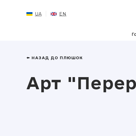
UA
EN
Г
⬅️ НАЗАД ДО ПЛЮШОК
Арт "Перер